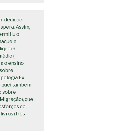
r, dediquei-
spera. Assim,
ermitiu o
naquele
iquei a
médio (
ra o ensino
 sobre
pologia Ex
bliquei também
o sobre
 Migração), que
esforços de
ivros (três