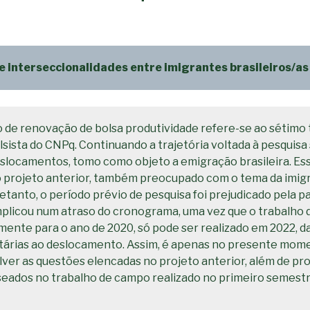
e interseccionalidades entre imigrantes brasileiros/as
ão de renovação de bolsa produtividade refere-se ao sétimo
sista do CNPq. Continuando a trajetória voltada à pesquisa
slocamentos, tomo como objeto a emigração brasileira. Ess
 projeto anterior, também preocupado com o tema da imigr
retanto, o período prévio de pesquisa foi prejudicado pela 
implicou num atraso do cronograma, uma vez que o trabalho
lmente para o ano de 2020, só pode ser realizado em 2022, d
itárias ao deslocamento. Assim, é apenas no presente mo
ver as questões elencadas no projeto anterior, além de pr
seados no trabalho de campo realizado no primeiro semest