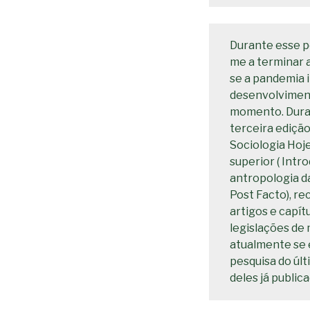
Durante esse pe
me a terminar 
se a pandemia 
desenvolviment
momento. Duran
terceira edição
Sociologia Hoje
superior ( Intr
antropologia d
Post Facto), r
artigos e capít
legislações de 
atualmente se 
pesquisa do últ
deles já publica