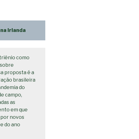
 na Irlanda
 triênio como
 sobre
a proposta é a
ação brasileira
pandemia do
 de campo,
adas as
mento em que
opor novos
re do ano