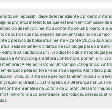
ríodo de impossibilidade de levar adiante o projeto anterio
alguns projetos intelectuais que estavam em compasso de e
impediu o desenvolvimento a contento de um projeto, ela p
o de outros que não dependiam de um trabalho de campo 
te o período da bolsa atualmente vigente (2021-2023) publ
 atualizada de um livro didático de sociologia para o ensino 
, editora Ática), depois um livro didático de antropologia pa
odução à Antropologia, editora Contexto) e, por fim, um livro
a memória ( A Memória Como Um Campo Etnográfico: Antro
ecém-lançado pela editora Papeis Selvagens. Além disso pu
ulos de livros. Durante esse período também produzi um livr
migração no Brasil ( O Estrangeiro e a Diferença nas Leis de
encontra em análise na Editora da UFSCar. Dessa forma, os 
imo triênio foram concentrados na produção desses quatro l
dos).