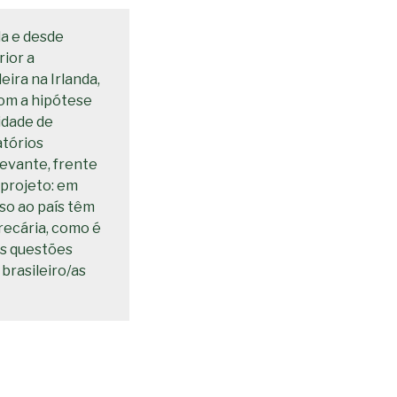
da e desde
ior a
ira na Irlanda,
com a hipótese
idade de
atórios
evante, frente
 projeto: em
sso ao país têm
recária, como é
as questões
brasileiro/as