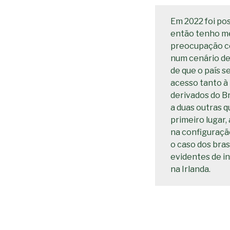
Em 2022 foi pos
então tenho me
preocupação cen
num cenário de
de que o país s
acesso tanto à
derivados do B
a duas outras 
primeiro lugar,
na configuraçã
o caso dos bras
evidentes de in
na Irlanda.