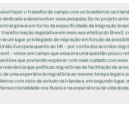
sível fazer o trabalho de campo com os brasileiros na Irlan
 dedicado a desenvolver essa pesquisa. Se no projeto anter
tral girava em torno da especificidade da imigração brasile
 transformação legislativa em meio aos efeitos do Brexit, 
eria um lugar privilegiado de migração em função da possibil
 União Europeia quanto ao UK – por conta dos acordos migr
rexit – vimos em campo que essa era uma questão pouco rel
questões que pretendo explorar com mais cuidado com esse
 a relevância que políticas migratórias de facilitação de ace
o de uma experiência migratória ao mesmo tempo legal e p
ileiros com visto de estudo na Irlanda e, em segundo lugar, 
terseccionalidade nos fluxos e na experiência de vida do/as 