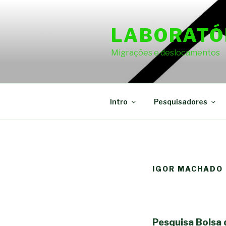
Skip
to
LABORATÓ
content
Migrações e deslocamentos
Intro
Pesquisadores
IGOR MACHADO
Pesquisa Bolsa