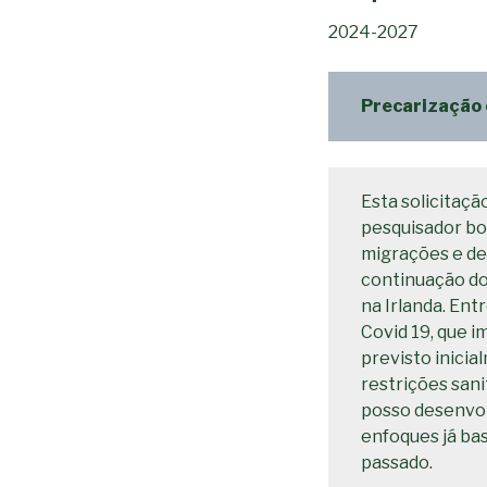
2024-2027
Precarização 
Esta solicitaç
pesquisador bol
migrações e de
continuação do
na Irlanda. Ent
Covid 19, que 
previsto inicia
restrições san
posso desenvol
enfoques já ba
passado.