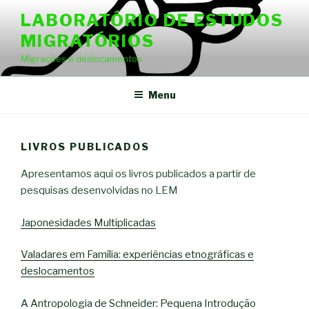
Skip
LABORATÓRIO DE ESTUDOS
to
MIGRATÓRIOS
content
Migrações e deslocamentos
Menu
LIVROS PUBLICADOS
Apresentamos aqui os livros publicados a partir de
pesquisas desenvolvidas no LEM
Japonesidades Multiplicadas
Valadares em Família: experiências etnográficas e
deslocamentos
A Antropologia de Schneider: Pequena Introdução