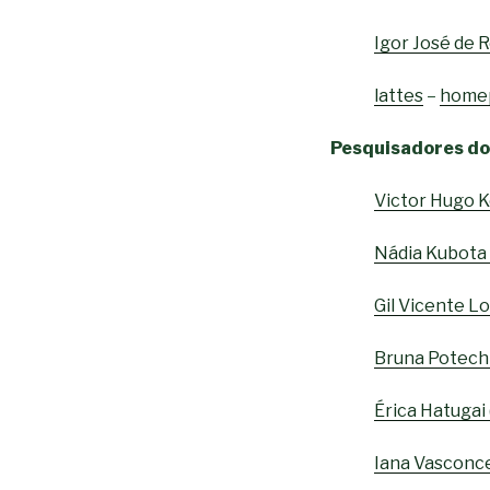
Igor José de
lattes
–
home
Pesquisadores d
Victor Hugo 
Nádia Kubota
Gil Vicente 
Bruna Potech
Érica Hatuga
Iana Vasconc