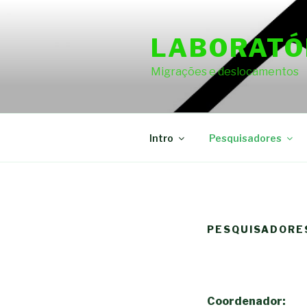
Skip
to
LABORATÓ
content
Migrações e deslocamentos
Intro
Pesquisadores
PESQUISADORE
Coordenador: