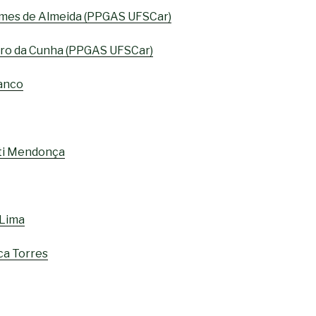
mes de Almeida (PPGAS UFSCar)
iro da Cunha (PPGAS UFSCar)
anco
ti Mendonça
 Lima
ca Torres