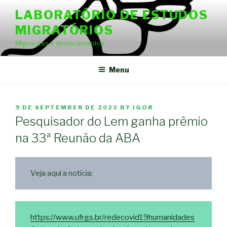
Skip
LABORATÓRIO DE ESTUDOS
to
MIGRATÓRIOS
content
Migrações e deslocamentos
Menu
POSTED
9 DE SEPTEMBER DE 2022
BY
IGOR
ON
Pesquisador do Lem ganha prêmio
na 33ª Reunão da ABA
Veja aqui a notícia:
https://www.ufrgs.br/redecovid19humanidades