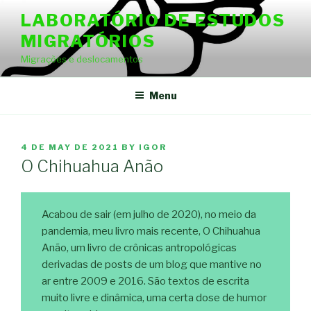
Skip
LABORATÓRIO DE ESTUDOS
to
MIGRATÓRIOS
content
Migrações e deslocamentos
Menu
POSTED
4 DE MAY DE 2021
BY
IGOR
ON
O Chihuahua Anão
Acabou de sair (em julho de 2020), no meio da
pandemia, meu livro mais recente, O Chihuahua
Anão, um livro de crônicas antropológicas
derivadas de posts de um blog que mantive no
ar entre 2009 e 2016. São textos de escrita
muito livre e dinâmica, uma certa dose de humor