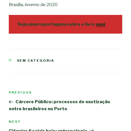
Brasília, inverno de 2020
Veja uma reportagem sobre o livro
aqui
CATEGORIES
SEM CATEGORIA
Post
PREVIOUS
Previous
navigation
Post
Cárcere Público: processos de exotização
entre brasileiros no Porto
NEXT
Next
Post
Ciências Sociais hoje: antropologia