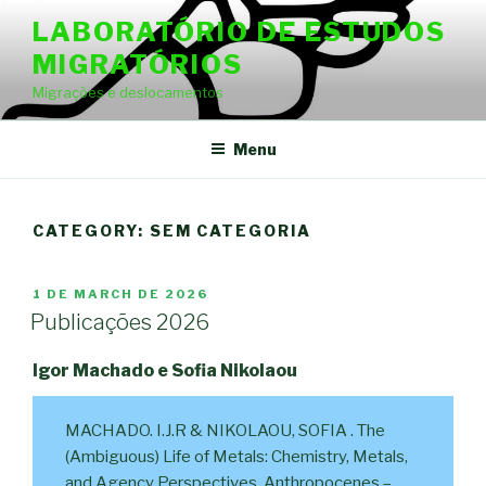
Skip
LABORATÓRIO DE ESTUDOS
to
MIGRATÓRIOS
content
Migrações e deslocamentos
Menu
CATEGORY: SEM CATEGORIA
POSTED
1 DE MARCH DE 2026
ON
Publicações 2026
Igor Machado e Sofia Nikolaou
MACHADO. I.J.R & NIKOLAOU, SOFIA . The
(Ambiguous) Life of Metals: Chemistry, Metals,
and Agency Perspectives. Anthropocenes –