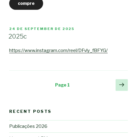
compre
POSTED
24 DE SEPTEMBER DE 2025
ON
2025c
https://www.instagram.com/reel/DFvly_fBFYG/
Posts
Next
Page
1
pag
navigation
RECENT POSTS
Publicações 2026