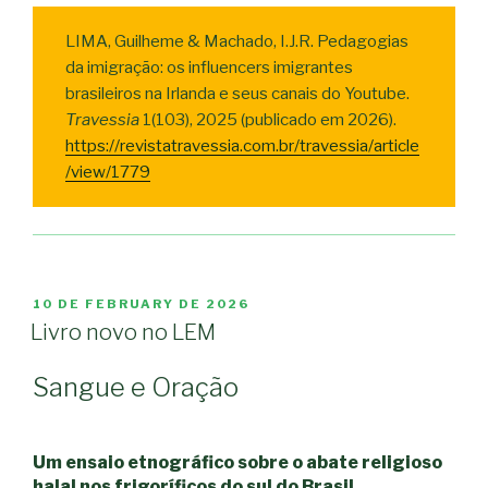
LIMA, Guilheme & Machado, I.J.R. Pedagogias
da imigração: os influencers imigrantes
brasileiros na Irlanda e seus canais do Youtube.
Travessia
1(103), 2025 (publicado em 2026).
https://revistatravessia.com.br/travessia/article
/view/1779
POSTED
10 DE FEBRUARY DE 2026
ON
Livro novo no LEM
Sangue e Oração
Um ensaio etnográfico sobre o abate religioso
halal nos frigoríficos do sul do Brasil