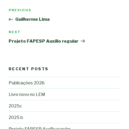
Post
PREVIOUS
Previous
navigation
Post
Guilherme Lima
NEXT
Next
Post
Projeto FAPESP Auxílio regular
RECENT POSTS
Publicações 2026
Livro novo no LEM
2025c
2025 b
Projeto FAPESP Auxílio regular