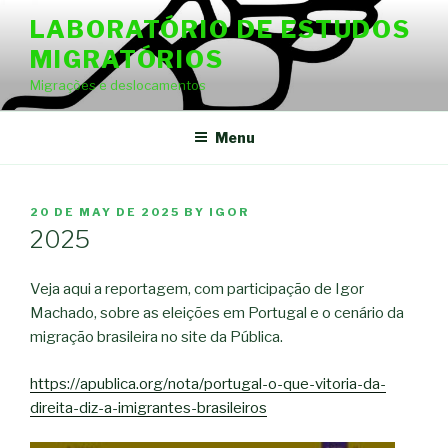
Skip
LABORATÓRIO DE ESTUDOS
to
MIGRATÓRIOS
content
Migrações e deslocamentos
Menu
POSTED
20 DE MAY DE 2025
BY
IGOR
ON
2025
Veja aqui a reportagem, com participação de Igor
Machado, sobre as eleições em Portugal e o cenário da
migração brasileira no site da Pública.
https://apublica.org/nota/portugal-o-que-vitoria-da-
direita-diz-a-imigrantes-brasileiros