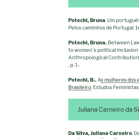
Potechi, Bruna
. Um português
Pelos caminhos de Portugal. 1ed.
Potechi, Bruna.
Between Law 
to women´s political inclusion
Anthropological Contributions f
, p. 1-.
Potechi, B..
A
s mulheres dos 
Brasileiro
. Estudos Feministas, 
Juliana Carneiro da Si
Da Silva, Juliana Carneiro
. D