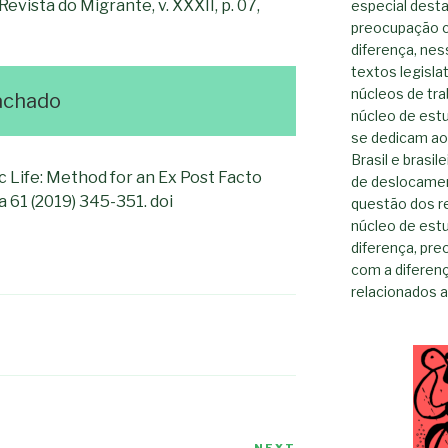
evista do Migrante, v. XXXII, p. 07,
especial dest
preocupação c
diferença, nes
textos legisla
núcleos de tr
achado
núcleo de est
se dedicam ao
Brasil e brasil
c Life: Method for an Ex Post Facto
de deslocamen
 61 (2019) 345-351. doi
questão dos re
núcleo de est
diferença, pr
com a diferen
relacionados a 