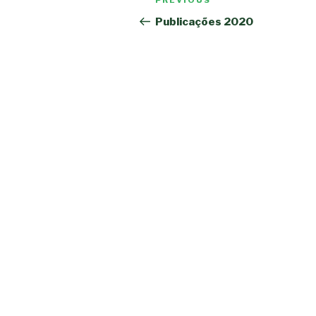
PREVIOUS
Previous
navigation
Post
Publicações 2020