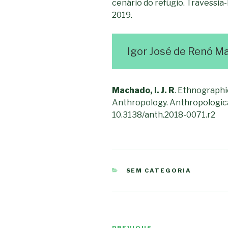
cenário do refúgio. Travessia-R
2019.
Igor José de Renó M
Machado, I. J. R
. Ethnographi
Anthropology. Anthropologica
10.3138/anth.2018-0071.r2
CATEGORIES
SEM CATEGORIA
Post