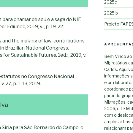
2025c
2025 b
 para chamar de seu e a saga do NIF.
Projeto FAPESP
: Ediunec, 2019, v. , p. 19-22.
and the making of law: contributions
APRESENTA
 in Brazilian National Congress.
or Sustainable Futures. 1ed.: , 2019, v.
Bem-Vindo ao 
Migratórios da
Carlos. Aqui v
informações s
estatutos no Congresso Nacional
é um laboratór
v. 27, p. 1-13, 2019.
coordenado po
partir do grup
Migrações, ca
lva
2006, o LEM d
com o desloca
amplos e basta
a Síria para São Bernardo do Campo: o
relacionam pa