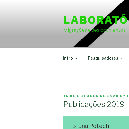
Skip
to
LABORATÓ
content
Migrações e deslocamentos
Intro
Pesquisadores
POSTED
15 DE OCTOBER DE 2020
BY
ON
Publicações 2019
Bruna Potechi