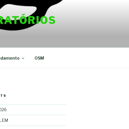
RATÓRIOS
ndamento
OSM
STS
2026
 LEM