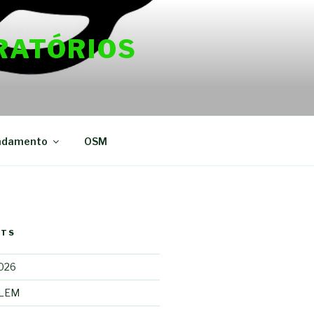
RATÓRIOS
ndamento
OSM
STS
2026
 LEM