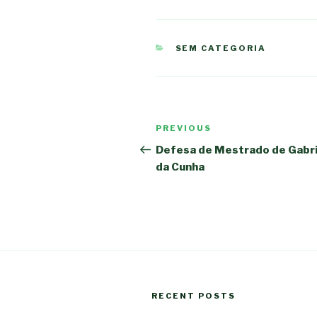
CATEGORIES
SEM CATEGORIA
Post
PREVIOUS
Previous
navigation
Post
Defesa de Mestrado de Gabri
da Cunha
RECENT POSTS