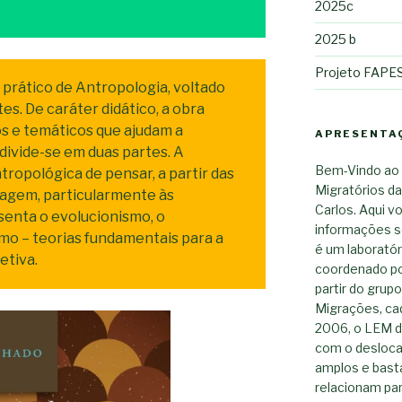
2025c
2025 b
Projeto FAPESP
 prático de Antropologia, voltado
s. De caráter didático, a obra
s e temáticos que ajudam a
APRESENTA
divide-se em duas partes. A
Bem-Vindo ao 
tropológica de pensar, a partir das
Migratórios da
iagem, particularmente às
Carlos. Aqui v
senta o evolucionismo, o
informações s
smo – teorias fundamentais para a
é um laboratór
etiva.
coordenado po
partir do grup
Migrações, ca
2006, o LEM d
com o desloca
amplos e basta
relacionam pa