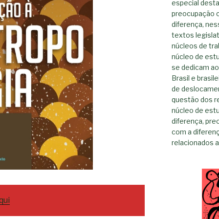
especial dest
preocupação c
diferença, nes
textos legisla
núcleos de tr
núcleo de est
se dedicam ao
Brasil e brasil
de deslocamen
questão dos re
núcleo de est
diferença, pr
com a diferen
relacionados a 
qui