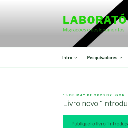
Skip
to
LABORATÓ
content
Migrações e deslocamentos
Intro
Pesquisadores
POSTED
15 DE MAY DE 2023
BY
IGOR
ON
Livro novo “Introd
Publiquei o livro “Introdu